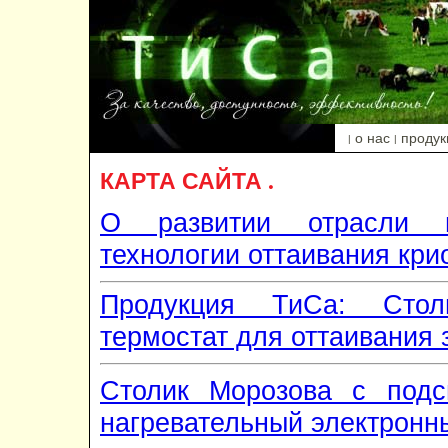
о нас
продук
|
|
КАРТА САЙТА .
О развитии отрасли и
технологии оттаивания кр
Продукция ТиСа: Стол
термостат для оттаивания
Столик Морозова с подс
нагревательный электронн